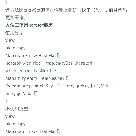
}
该方法比entrySet遍历在性能上稍好（快了10%），而且代码
更加干净。
方法三使用Iterator遍历
使用泛型：
view
plain copy
Map
map = new HashMap
();
Iterator
> entries = map.entrySet().iterator();
while (entries.hasNext()) {
Map.Entry
entry = entries.next();
System.out.println("Key = " + entry.getKey() + ", Value = " +
entry.getValue());
}
不使用泛型：
view
plain copy
Map map = new HashMap();