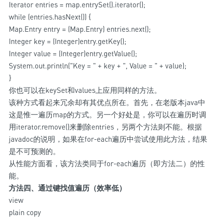
Iterator entries = map.entrySet().iterator();
while (entries.hasNext()) {
Map.Entry entry = (Map.Entry) entries.next();
Integer key = (Integer)entry.getKey();
Integer value = (Integer)entry.getValue();
System.out.println("Key = " + key + ", Value = " + value);
}
你也可以在keySet和values上应用同样的方法。
该种方式看起来冗余却有其优点所在。首先，在老版本java中
这是惟一遍历map的方式。另一个好处是，你可以在遍历时调
用iterator.remove()来删除entries，另两个方法则不能。根据
javadoc的说明，如果在for-each遍历中尝试使用此方法，结果
是不可预测的。
从性能方面看，该方法类同于for-each遍历（即方法二）的性
能。
方法四、通过键找值遍历（效率低）
view
plain copy