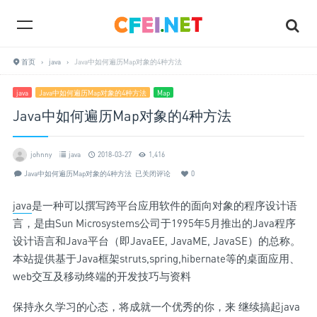
首页
›
java
›
Java中如何遍历Map对象的4种方法
java
Java中如何遍历Map对象的4种方法
Map
Java中如何遍历Map对象的4种方法
johnny
java
2018-03-27
1,416
Java中如何遍历Map对象的4种方法
已关闭评论
0
java
是一种可以撰写跨平台应用软件的面向对象的程序设计语
言，是由Sun Microsystems公司于1995年5月推出的Java程序
设计语言和Java平台（即JavaEE, JavaME, JavaSE）的总称。
本站提供基于Java框架struts,spring,hibernate等的桌面应用、
web交互及移动终端的开发技巧与资料
保持永久学习的心态，将成就一个优秀的你，来 继续搞起java