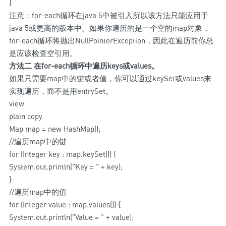
}
注意：for-each循环在java 5中被引入所以该方法只能应用于
java 5或更高的版本中。如果你遍历的是一个空的map对象，
for-each循环将抛出NullPointerException，因此在遍历前你总
是应该检查空引用。
方法二 在for-each循环中遍历keys或values。
如果只需要map中的键或者值，你可以通过keySet或values来
实现遍历，而不是用entrySet。
view
plain copy
Map
map = new HashMap
();
//遍历map中的键
for (Integer key : map.keySet()) {
System.out.println("Key = " + key);
}
//遍历map中的值
for (Integer value : map.values()) {
System.out.println("Value = " + value);