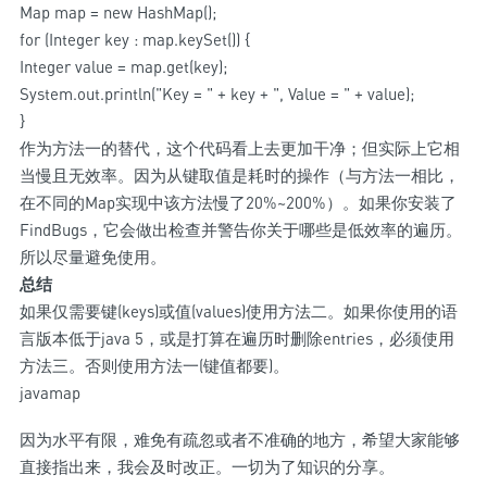
Map
map = new HashMap
();
for (Integer key : map.keySet()) {
Integer value = map.get(key);
System.out.println("Key = " + key + ", Value = " + value);
}
作为方法一的替代，这个代码看上去更加干净；但实际上它相
当慢且无效率。因为从键取值是耗时的操作（与方法一相比，
在不同的Map实现中该方法慢了20%~200%）。如果你安装了
FindBugs，它会做出检查并警告你关于哪些是低效率的遍历。
所以尽量避免使用。
总结
如果仅需要键(keys)或值(values)使用方法二。如果你使用的语
言版本低于java 5，或是打算在遍历时删除entries，必须使用
方法三。否则使用方法一(键值都要)。
javamap
因为水平有限，难免有疏忽或者不准确的地方，希望大家能够
直接指出来，我会及时改正。一切为了知识的分享。