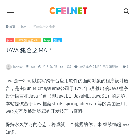
首页
›
java
›
JAVA 集合之MAP
java
JAVA 集合之MAP
Map
集合
JAVA 集合之MAP
johnny
java
2018-04-05
1,439
JAVA 集合之MAP
已关闭评论
0
java
是一种可以撰写跨平台应用软件的面向对象的程序设计语
言，是由Sun Microsystems公司于1995年5月推出的Java程序
设计语言和Java平台（即JavaEE, JavaME, JavaSE）的总称。
本站提供基于Java框架struts,spring,hibernate等的桌面应用、
web交互及移动终端的开发技巧与资料
保持永久学习的心态，将成就一个优秀的你，来 继续搞起java
知识。