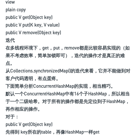
view
plain copy
public V get(Object key)
public V put(K key, V value)
public V remove(Object key)
迭代
在多线程环境下，get，put，remove都是比较容易实现的（如
果不考虑效率，简单加锁即可），迭代的操作才是真正的难
点。
从Collections.synchronizedMap()的迭代来看，它并不能做到对
客户代码透明，有点蛋疼。
下面简单分析ConcurrentHashMap的实现，相当精巧。
默认一个ConcurrentHashMap中有16个子HashMap，所以相当
于一个二级哈希。对于所有的操作都是先定位到子HashMap，
再作相应的操作。
对于：
public V get(Object key)
先得到 key所在的table，再像HashMap一样get