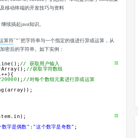
、web交互及移动终端的开发技巧与资料
续搞起java知识。
运算符
“^”把字符串与一个指定的值进行异或运算，从
加密后的字符串。如下实例：
Line();
// 获取用户输入
帮
助
rArray();
//获取字符数组
i++){
^
20000
);
//对每个数组元素进行异或运算
ng(array));
stem.in);
帮
助
个数字是偶数"
:
"这个数字是奇数"
;