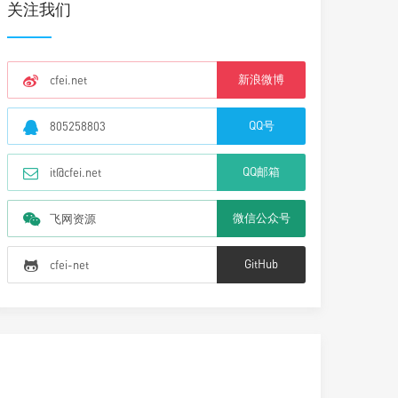
关注我们
新浪微博
cfei.net
QQ号
805258803
QQ邮箱
it@cfei.net
微信公众号
飞网资源
GitHub
cfei-net