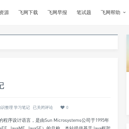
资源
飞网下载
飞网早报
笔试题
飞网帮助
记
符知识整理 学习笔记
已关闭评论
0
计语言，是由Sun Microsystems公司于1995年
E, JavaME, JavaSE）的总称。本站提供基于Java框架