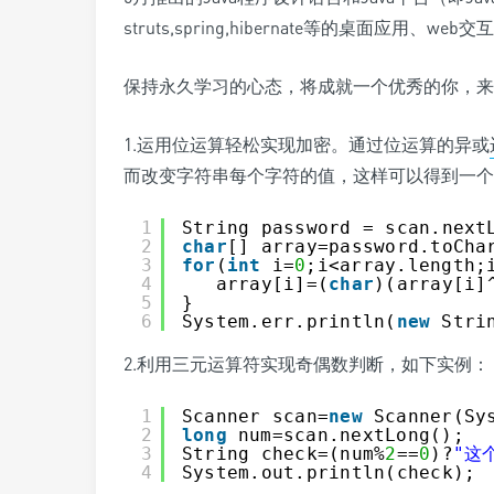
struts,spring,hibernate等的桌面应用
保持永久学习的心态，将成就一个优秀的你，来 继
1.运用位运算轻松实现加密。通过位运算的异或
而改变字符串每个字符的值，这样可以得到一个
1
String password = scan.next
2
char
[] array=password.toCha
3
for
(
int
i=
0
;i<array.length;
4
array[i]=(
char
)(array[i]
5
}
6
System.err.println(
new
Stri
2.利用三元运算符实现奇偶数判断，如下实例：
1
Scanner scan=
new
Scanner(Sy
2
long
num=scan.nextLong();
3
String check=(num%
2
==
0
)?
"这
4
System.out.println(check);