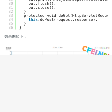
30
out.flush();
31
out.close();
32
}
33
protected void doGet(HttpServletReques
34
this
.doPost(request,response);
35
}
36
}
效果图如下：
喜欢
(
0
)
打赏
分享