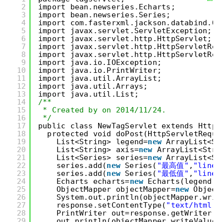
助
2
import bean.newseries.Echarts;
3
import bean.newseries.Series;
4
import com.fasterxml.jackson.databind.Ob
5
import javax.servlet.ServletException;
6
import javax.servlet.http.HttpServlet;
7
import javax.servlet.http.HttpServletReq
8
import javax.servlet.http.HttpServletRes
9
import java.io.IOException;
10
import java.io.PrintWriter;
11
import java.util.ArrayList;
12
import java.util.Arrays;
13
import java.util.List;
14
/**
15
* Created by on 2014/11/24.
16
*/
17
public class NewTagServlet extends HttpS
18
protected void doPost(HttpServletReque
19
List<String> legend=
new
ArrayList<St
20
List<String> axis=
new
ArrayList<Stri
21
List<Series> series=
new
ArrayList<Se
22
series.add(
new
Series(
"最高值"
,
"line"
23
series.add(
new
Series(
"最低值"
,
"line"
24
Echarts echarts=
new
Echarts(legend,a
25
ObjectMapper objectMapper=
new
Object
26
System.out.println(objectMapper.writ
27
response.setContentType(
"text/html;c
28
PrintWriter out=response.getWriter()
29
out.println(objectMapper.writeValueA