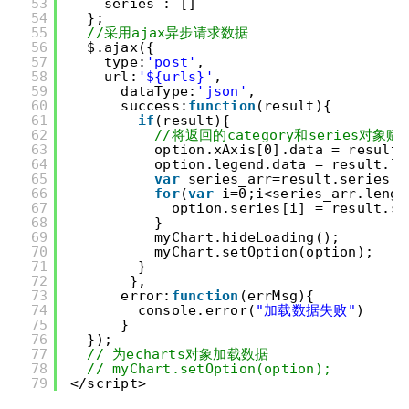
53
series : []
54
};
55
//采用ajax异步请求数据
56
$.ajax({
57
type:
'post'
,
58
url:
'${urls}'
,
59
dataType:
'json'
,
60
success:
function
(result){
61
if
(result){
62
//将返回的category和series对象赋值
63
option.xAxis[0].data = result.
64
option.legend.data = result.le
65
var
series_arr=result.series;
66
for
(
var
i=0;i<series_arr.lengt
67
option.series[i] = result.se
68
}
69
myChart.hideLoading();
70
myChart.setOption(option);
71
}
72
},
73
error:
function
(errMsg){
74
console.error(
"加载数据失败"
)
75
}
76
});
77
// 为echarts对象加载数据
78
// myChart.setOption(option);
79
</script>