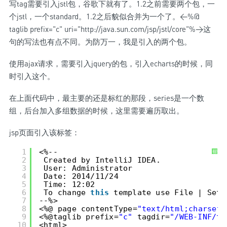
写tag需要引入jstl包，谷歌下就有了。1.2之前需要两个包，一
个jstl，一个standard。1.2之后貌似合并为一个了。<%@
taglib prefix="c" uri="http://java.sun.com/jsp/jstl/core"%>这
句的写法也有点不同。为防万一，我是引入的两个包。
使用ajax请求，需要引入jquery的包，引入echarts的时候，同
时引入这个。
在上面代码中，最主要的还是标红的那段，series是一个数
组，后台加入多组数据的时候，这里需要遍历取出。
jsp页面引入该标签：
1
<%--
帮
助
2
Created by IntelliJ IDEA.
3
User: Administrator
4
Date: 2014/11/24
5
Time: 12:02
6
To change 
this
template use File | Sett
7
--%>
8
<%@ page contentType=
"text/html;charset=
9
<%@taglib prefix=
"c"
tagdir=
"/WEB-INF/ta
10
<html>