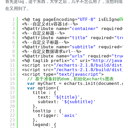
首先是tag，这个东西，大学之后，几乎不怎么用了，没想到现
在又用到了。
1
<%@ tag pageEncoding=
"UTF-8"
isELIgnored
帮
助
2
<%--自定义div容器id--%>
3
<%@attribute name=
"container"
required=
"
4
<%--自定义标题--%>
5
<%@attribute name=
"title"
required=
"true
6
<%--自定义子标题--%>
7
<%@attribute name=
"subtitle"
required=
"f
8
<%--自定义数据请求url--%>
9
<%@attribute name=
"urls"
required=
"true"
10
<%@ taglib prefix=
"c"
uri=
"
http://java.s
11
<script src=
"/echarts-2.1.8/build/dist/j
12
<script src=
"/echarts-2.1.8/build/dist/e
13
<script type=
"text/javascript"
>
14
// 基于准备好的dom，初始化echarts图表
15
var
myChart = echarts.init(document.ge
16
var
option={
17
title : {
18
text: 
'${title}'
,
19
subtext: 
'${subtitle}'
20
},
21
tooltip : {
22
trigger: 
'axis'
23
},
24
legend: {