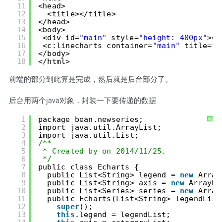
11
<head>
12
<title></title>
13
</head>
14
<body>
15
<div id=
"main"
style=
"height: 400px"
></
16
<c:linecharts container=
"main"
title=
"
17
</body>
18
</html>
前端的部分到此算是完成，然后就是后台部分了。
后台用两个java对象，封装一下要传递的数据
1
package bean.newseries;
帮
助
2
import java.util.ArrayList;
3
import java.util.List;
4
/**
5
* Created by on 2014/11/25.
6
*/
7
public class Echarts {
8
public List<String> legend = 
new
Array
9
public List<String> axis = 
new
ArrayLi
10
public List<Series> series = 
new
Array
11
public Echarts(List<String> legendList
12
super
();
13
this
.legend = legendList;