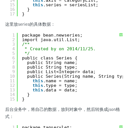
14
this
.axis = categoryList;
15
this
.series = seriesList;
16
}
17
}
这里放series的具体数据：
1
package bean.newseries;
帮
助
2
import java.util.List;
3
/**
4
* Created by on 2014/11/25.
5
*/
6
public class Series {
7
public String name;
8
public String type;
9
public List<Integer> data;
10
public Series(String name, String type
11
this
.name = name;
12
this
.type = type;
13
this
.data = data;
14
}
15
}
后台业务中，将自己的数据，放到对象中，然后转换成json格
式：
1
package tagservlet;
帮