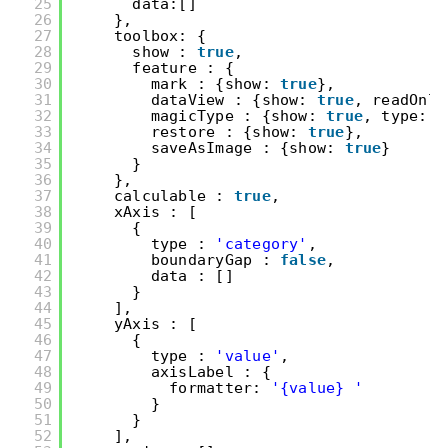
25
data:[]
26
},
27
toolbox: {
28
show : 
true
,
29
feature : {
30
mark : {show: 
true
},
31
dataView : {show: 
true
, readOnly
32
magicType : {show: 
true
, type: [
33
restore : {show: 
true
},
34
saveAsImage : {show: 
true
}
35
}
36
},
37
calculable : 
true
,
38
xAxis : [
39
{
40
type : 
'category'
,
41
boundaryGap : 
false
,
42
data : []
43
}
44
],
45
yAxis : [
46
{
47
type : 
'value'
,
48
axisLabel : {
49
formatter: 
'{value} '
50
}
51
}
52
],