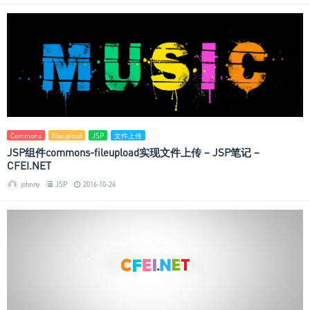
Commons
fileupload
JSP
文件上传
JSP组件commons-fileupload实现文件上传 – JSP笔记 –
CFEI.NET
johnny
JSP
2016-10-24