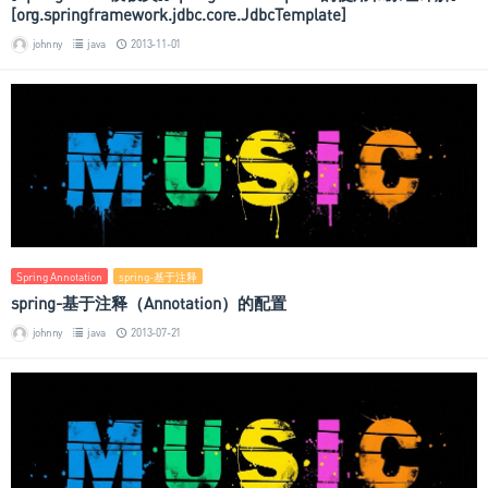
[org.springframework.jdbc.core.JdbcTemplate]
johnny
java
2013-11-01
Spring Annotation
spring-基于注释
spring-基于注释（Annotation）的配置
johnny
java
2013-07-21