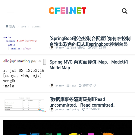
首页
›
java
›
Spring
[SpringBoot彩色控制台配置][如何在控制
台输出彩色的日志][springboot控制台显
johnny
SpringBoot
2019-02-18
示带颜色]
Spring MVC 向页面传值-Map、Model和
ModelMap
johnny
java
2019-01-04
[数据库事务隔离级别][Read
uncommitted、Read committed、
johnny
Spring
2017-04-30
Repeatable read、Serializable]