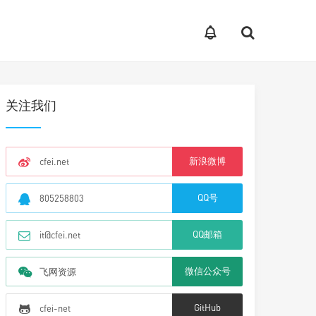
关注我们
新浪微博
cfei.net
QQ号
805258803
QQ邮箱
it@cfei.net
微信公众号
飞网资源
GitHub
cfei-net