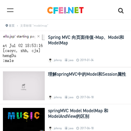
首页
›
文章标签 "modelmap"
Spring MVC 向页面传值-Map、Model和
ModelMap
johnny
java
2019-01-04
理解springMVC中的Model和Session属性
johnny
java
2017-06-18
springMVC Model ModelMap 和
ModelAndView的区别
johnny
java
2017-06-18