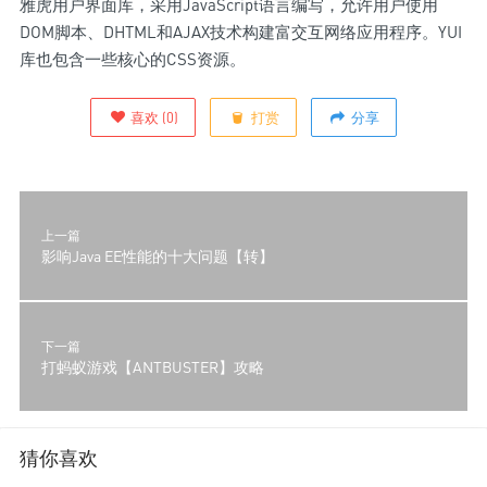
雅虎用户界面库，采用JavaScript语言编写，允许用户使用
DOM脚本、DHTML和AJAX技术构建富交互网络应用程序。YUI
库也包含一些核心的CSS资源。
喜欢
(
0
)
打赏
分享
上一篇
影响Java EE性能的十大问题【转】
下一篇
打蚂蚁游戏【ANTBUSTER】攻略
猜你喜欢