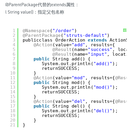
@ParentPackage代替的extends属性：
l String value()：指定父包名称
1
@Namespace
(
"/order"
)
帮
助
2
@ParentPackage
(
"struts-default"
)
3
publicclass OrderAction 
extends
ActionSu
4
@Action
(value=
"add"
, results={
5
@Result
(name=
"success"
, locat
6
@Result
(name=
"input"
, locatio
7
public
String add() {
8
System.out.println(
"add()"
);
9
returnSUCCESS;
10
}
11
@Action
(value=
"mod"
, results={
@Resul
12
public
String mod() {
13
System.out.println(
"mod()"
);
14
returnSUCCESS;
15
}
16
@Action
(value=
"del"
, results={
@Resul
17
public
String del() {
18
System.out.println(
"del()"
);
19
returnSUCCESS;
20
}
21
}