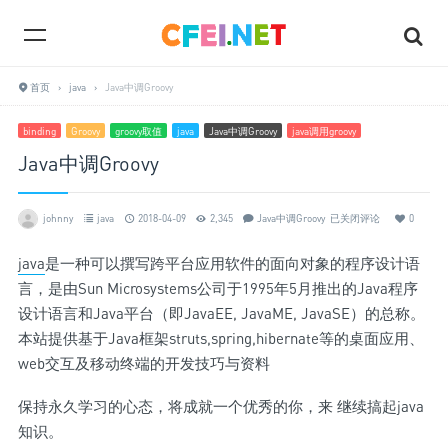
首页
›
java
›
Java中调Groovy
binding
Groovy
groovy取值
java
Java中调Groovy
java调用groovy
Java中调Groovy
johnny
java
2018-04-09
2,345
Java中调Groovy
已关闭评论
0
java
是一种可以撰写跨平台应用软件的面向对象的程序设计语
言，是由Sun Microsystems公司于1995年5月推出的Java程序
设计语言和Java平台（即JavaEE, JavaME, JavaSE）的总称。
本站提供基于Java框架struts,spring,hibernate等的桌面应用、
web交互及移动终端的开发技巧与资料
保持永久学习的心态，将成就一个优秀的你，来 继续搞起java
知识。