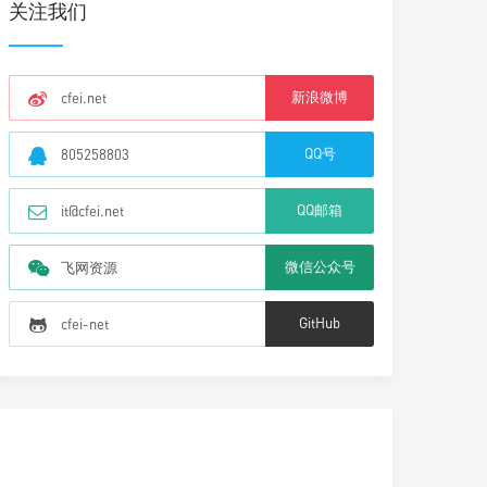
关注我们
新浪微博
cfei.net
QQ号
805258803
QQ邮箱
it@cfei.net
微信公众号
飞网资源
GitHub
cfei-net