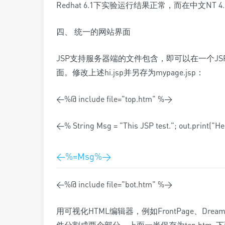
Redhat 6.1下实验运行结果正常，而在中文NT
四、 统一的网站界面
JSP支持服务器端的文件包含，即可以在一个J
面。修改上述hi.jsp并另存为mypage.jsp：
<%@ include file="top.htm" %>
<% String Msg = "This JSP test."; out.print("H
<%=Msg%>
<%@ include file="bot.htm" %>
用可视化HTML编辑器，例如FrontPage、D