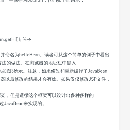
下面一半保存为bot.htm，代码如下面所示：
an.getHi()); %>
象，并命名为helloBean。读者可从这个简单的例子中看出
ean方法的做法。在浏览器的地址栏中键入
n.jsp，得到结果如图3所示。注意，如果修改和重新编译了JavaBean
服务器以后修改的结果才会有效。如果仅仅修改JSP文件，
an框架，但是遵循这个框架可以设计出多种多样的
JavaBean来实现的。