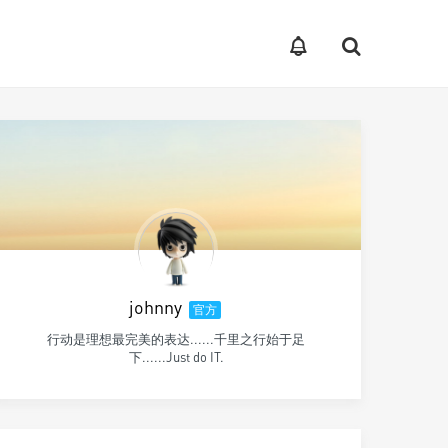
johnny
官方
行动是理想最完美的表达......千里之行始于足
下......Just do IT.