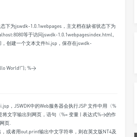
为jswdk-1.0.1webpages，主文档在缺省状态下为
lhost:8080等于访问jswdk-1.0.1webpagesindex.html。
)，创建一个文本文件hi.jsp，保存在jswdk-
ello World!"); %>
80/hi.jsp，JSWDK中的Web服务器会执行JSP 文件中用〈%
nt是将文字输出到网页，语句〈%= 变量 | 表达式%>的作
到网页.
或者用out.print输出中文字符串，则在英文版NT4及