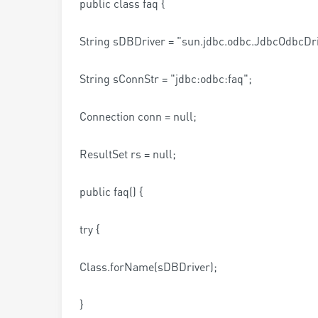
public class faq {
String sDBDriver = "sun.jdbc.odbc.JdbcOdbcDri
String sConnStr = "jdbc:odbc:faq";
Connection conn = null;
ResultSet rs = null;
public faq() {
try {
Class.forName(sDBDriver);
}